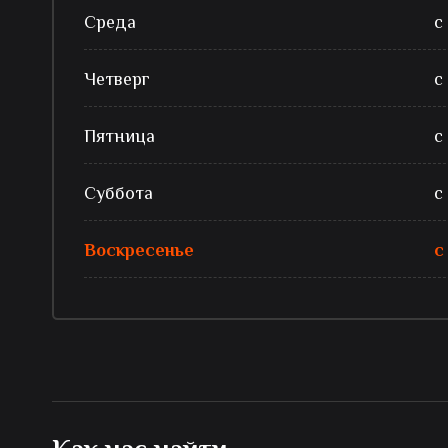
Среда
с
Четверг
с
Пятница
с
Суббота
с
Воскресенье
с