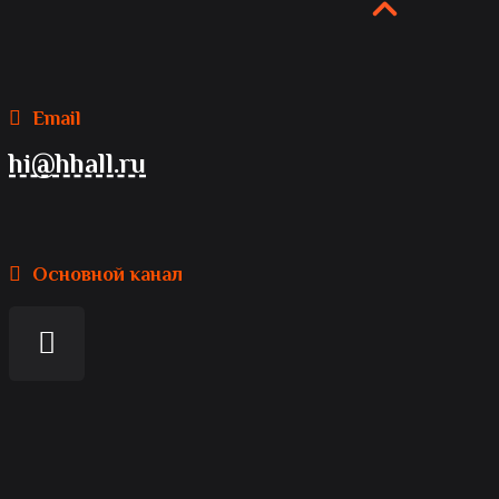
Email
hi@hhall.ru
Основной канал