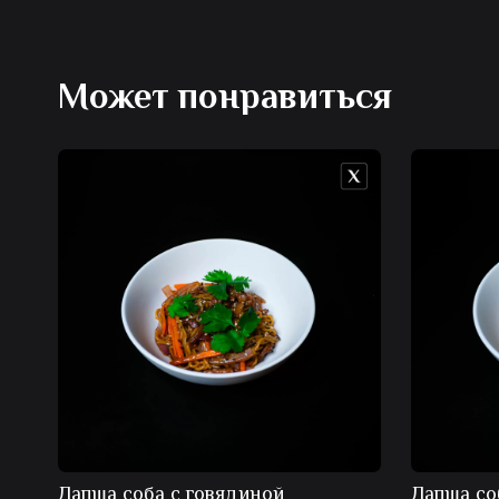
Может понравиться
Лапша соба с говядиной
Лапша со