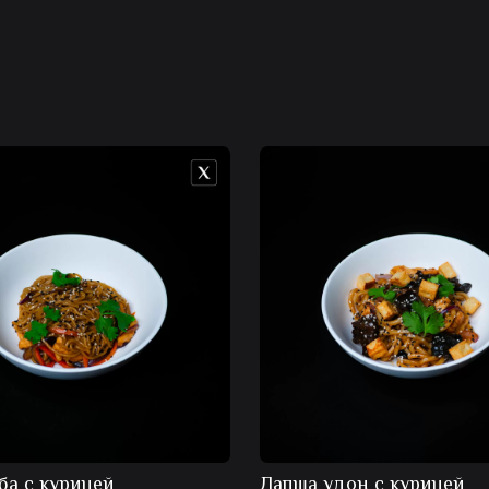
ба с курицей
Лапша удон с курицей