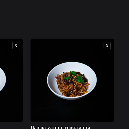
Лапша удон с говядиной