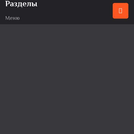
Разделы
Меню
Привилегии
События
Караоке
Банкеты
Сервис
Доставка
Вакансии