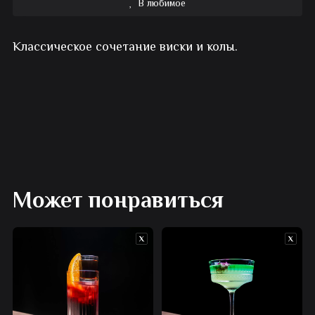
В любимое
Коктейль
Классическое сочетание виски и колы.
алкогольный
Виски-
кола
Может понравиться