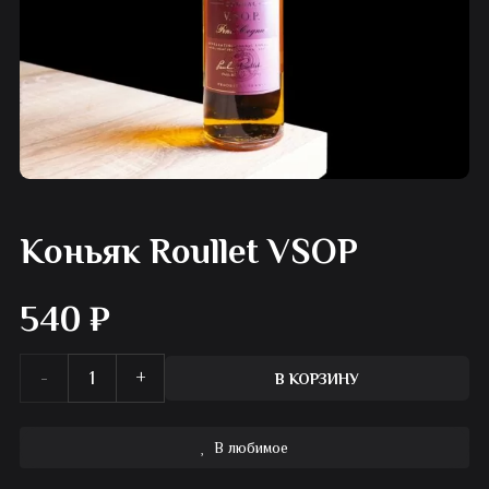
Коньяк Roullet VSOP
540
₽
Количество
В КОРЗИНУ
товара
В любимое
Коньяк