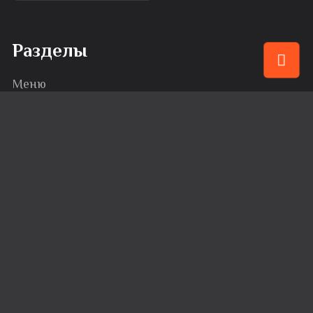
Разделы
Меню
Привилегии
События
Караоке
Банкеты
Сервис
Доставка