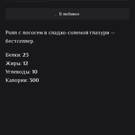
товара
В любимое
Ролл
Ролл с лососем в сладко-соленой глазури —
с
бестселлер.
карамелизированным
Белки:
23
лососем
Жиры:
12
Углеводы:
10
Калории:
300