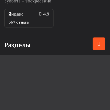
суббота – воскресение
4,9
367 отзыва
Разделы
Меню
Привилегии
События
Караоке
Банкеты