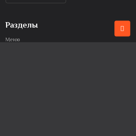
Разделы
Меню
Привилегии
События
Караоке
Банкеты
Сервис
Доставка