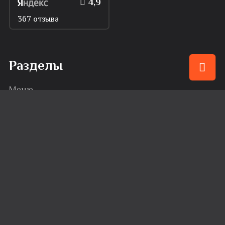
4,9
367 отзыва
Разделы
Меню
Привилегии
События
Караоке
Банкеты
Сервис