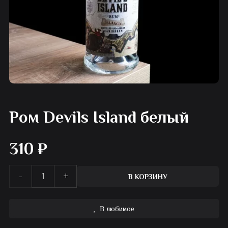
Ром Devils Island белый
310
₽
Количество
В КОРЗИНУ
товара
В любимое
Ром