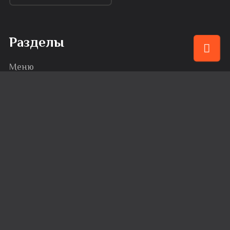
Разделы
Меню
Привилегии
События
Караоке
Банкеты
Сервис
Доставка