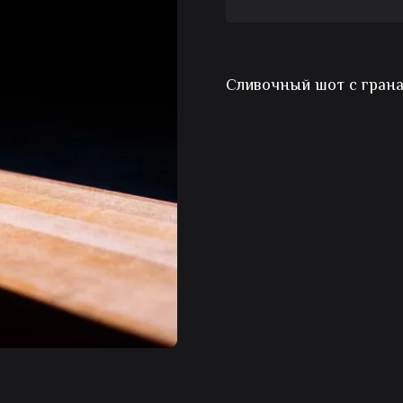
Шот
Скользский
Сливочный шот с грана
сосок