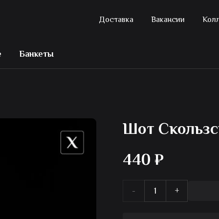
Доставка
Вакансии
Кол
е
Банкеты
Шот Скользс
440
₽
Количество
товара