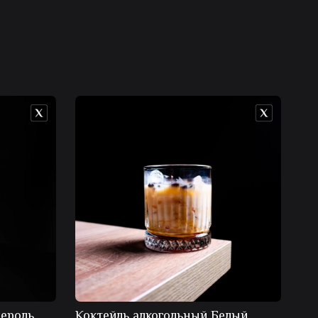
пероль
Коктейль алкогольный Белый