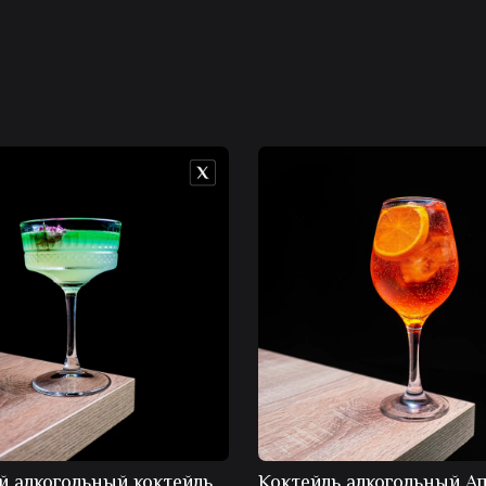
й алкогольный коктейль
Коктейль алкогольный А