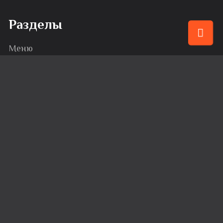
Разделы
Меню
Привилегии
События
Караоке
Банкеты
Сервис
Доставка
Вакансии