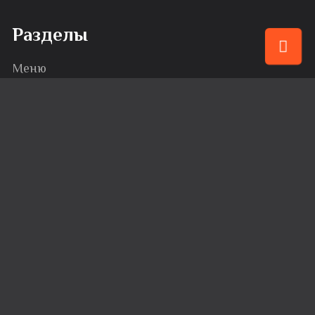
Разделы
Меню
Привилегии
События
Караоке
Банкеты
Сервис
Доставка
Вакансии