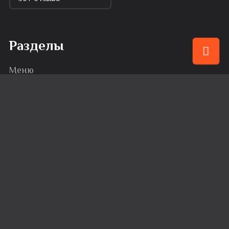
Разделы
Меню
Привилегии
События
Караоке
Банкеты
Сервис
Доставка