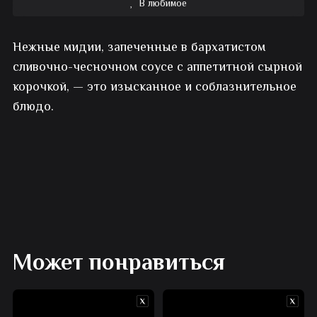
В любимое
Сырные
Нежные мидии, запеченные в бархатистом
мидии
сливочно-чесночном соусе с аппетитной сырной
в
корочкой, — это изысканное и соблазнительное
блюдо.
сливочно-
чесночном
соусе
Может понравиться