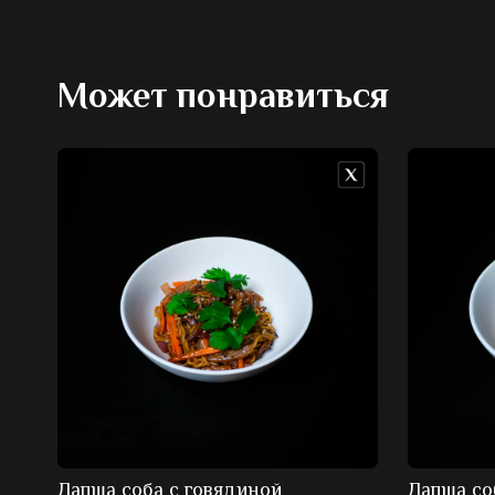
Может понравиться
Лапша соба с говядиной
Лапша со