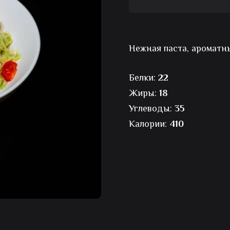
Тальятелле
с
Нежная паста, ароматны
креветками
Белки:
22
в
Жиры:
18
Углеводы:
35
соусе
Калории:
410
песто