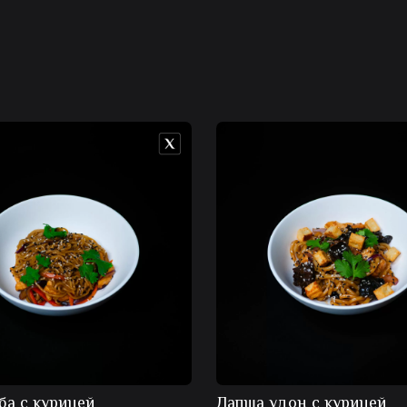
ба с курицей
Лапша удон с курицей