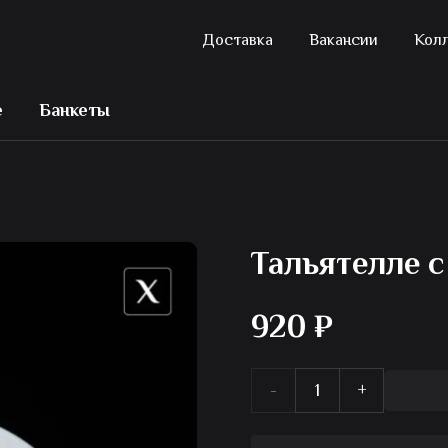
Доставка
Вакансии
Кол
е
Банкеты
Тальятелле с
920
₽
Количество
товара