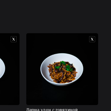
Лапша удон с говядиной