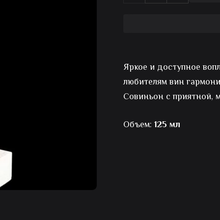
товара
Вино
Isla
Яркое и доступное воп
Negra
любителям вин гармони
Совиньон с приятной, 
Cabernet
Объем:
125 мл
Sauvignon
красное
полусладкое