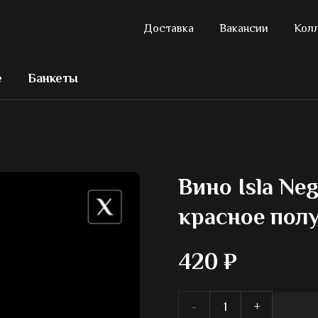
Доставка
Вакансии
Кол
е
Банкеты
Вино Isla Ne
красное пол
420
₽
Количество