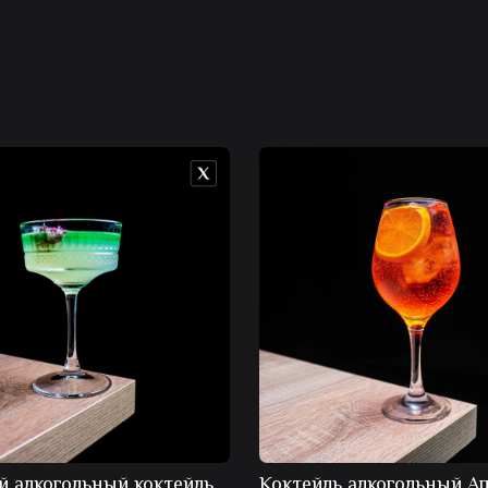
й алкогольный коктейль
Коктейль алкогольный А