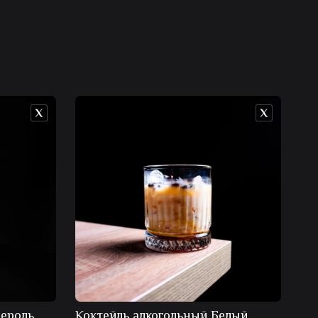
пероль
Коктейль алкогольный Белый