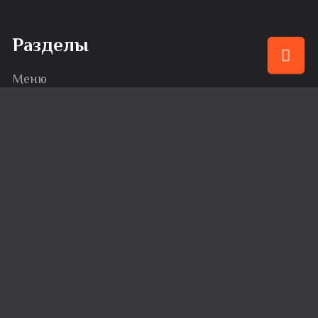
Разделы
Меню
Привилегии
События
Караоке
Банкеты
Сервис
Доставка