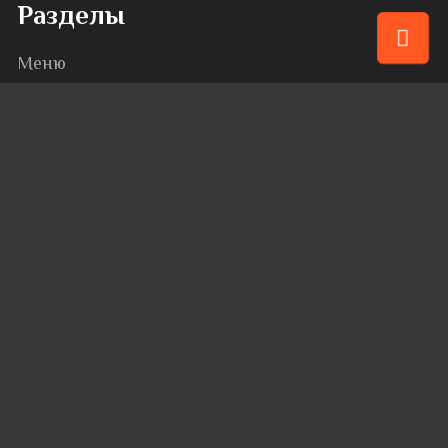
Разделы
Меню
Привилегии
События
Караоке
Банкеты
Сервис
Доставка
Вакансии