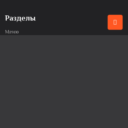
Разделы
Меню
Привилегии
События
Караоке
Банкеты
Сервис
Доставка