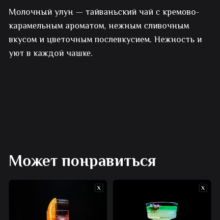
Молочный улун — тайваньский чай с кремово-
Молочный
карамельным ароматом, нежным сливочным
улун
вкусом и цветочным послевкусием. Нежность и
уют в каждой чашке.
Может понравиться