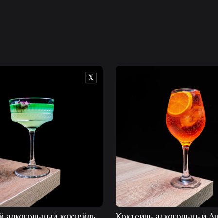
й алкогольный коктейль
Коктейль алкогольный А