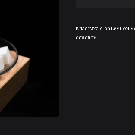
Кофе
капучино
Классика с объёмной 
основой.