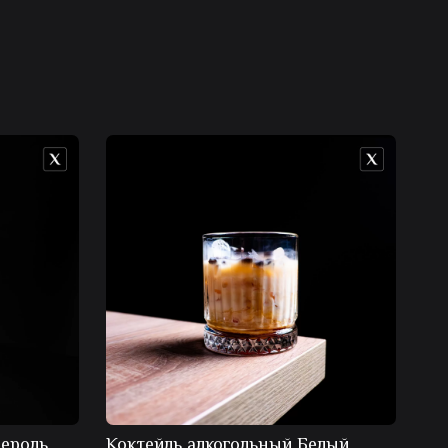
пероль
Коктейль алкогольный Белый