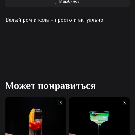
В любимое
Коктейль
Белый ром и кола – просто и актуально
алкогольный
Куба
либре
Может понравиться