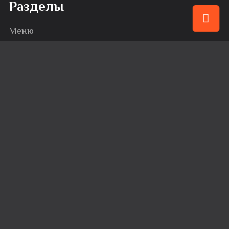
Разделы
Меню
Привилегии
События
Караоке
Банкеты
Сервис
Доставка
Вакансии