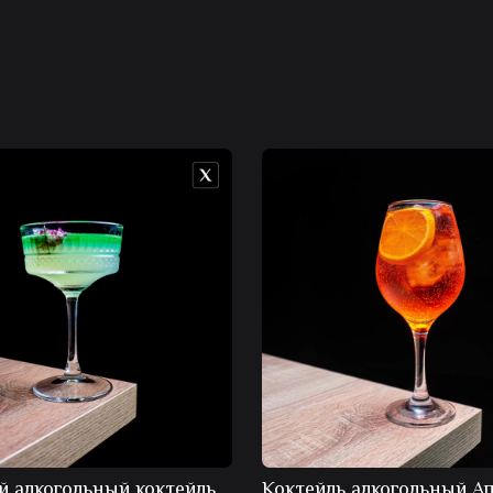
й алкогольный коктейль
Коктейль алкогольный А