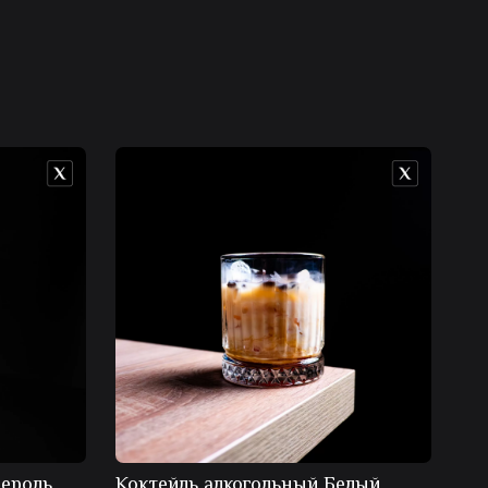
пероль
Коктейль алкогольный Белый