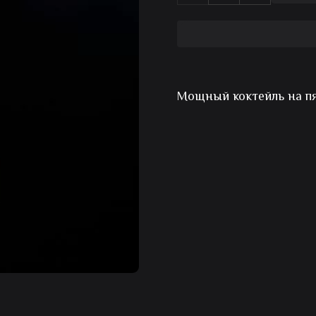
товара
Коктейль
алкогольный
Мощный коктейль на пя
Лонг
Айленд
айс
ти