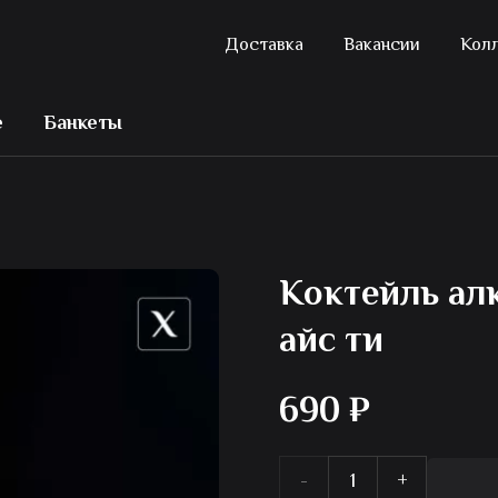
Доставка
Вакансии
Кол
е
Банкеты
Коктейль ал
айс ти
690
₽
Количество