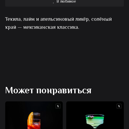
В любимое
Коктейль
Текила, лайм и апельсиновый ликёр, солёный
алкогольный
край — мексиканская классика.
Маргарита
Может понравиться