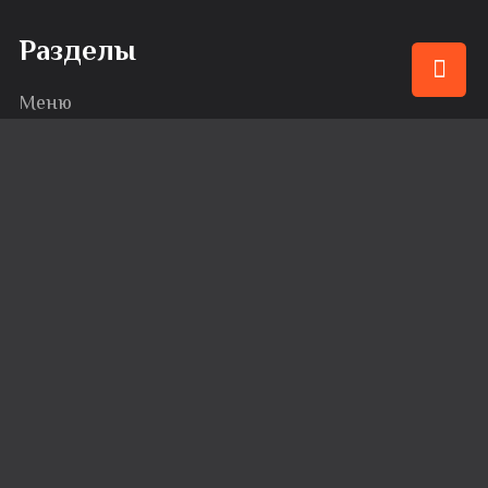
Разделы
Меню
Привилегии
События
Караоке
Банкеты
Сервис
Доставка
Вакансии