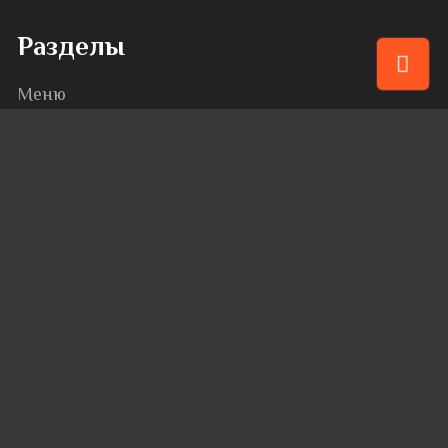
Разделы
Меню
Привилегии
События
Караоке
Банкеты
Сервис
Доставка
Вакансии