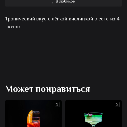
В любимое
Сет
Тропический вкус с лёгкой кислинкой в сете из 4
шотов
шотов.
Но
ведь
она
не
твоя
Может понравиться