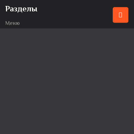
Разделы
Меню
Привилегии
События
Караоке
Банкеты
Сервис
Доставка
Вакансии