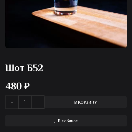
Шот Б52
480
₽
Количество
В КОРЗИНУ
товара
В любимое
Шот