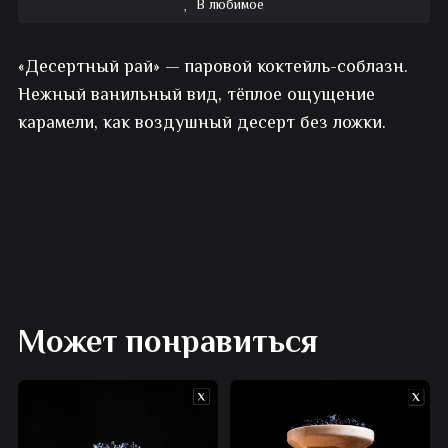
В любимое
Авторский
«Десертный рай» — паровой коктейль-соблазн.
кальян
Нежный ванильный вид, тёплое ощущение
Десертный
карамели, как воздушный десерт без ложки.
рай
Может понравиться