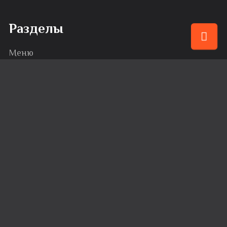
Разделы
Меню
Привилегии
События
Караоке
Банкеты
Сервис
Доставка