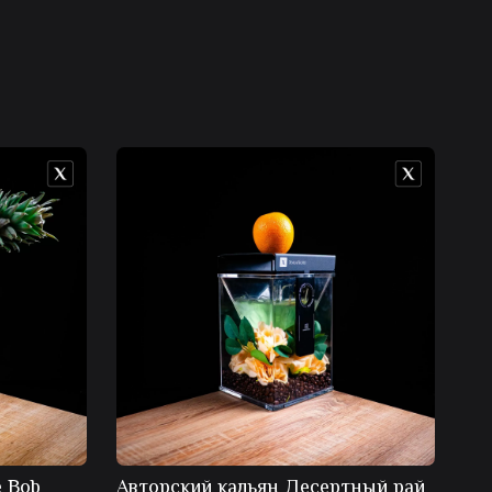
 Bob
Авторский кальян Десертный рай