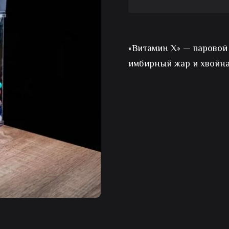
Авторский
кальян
«Витамин Х» — паровой 
Витамин
имбирный жар и хвойна
Х